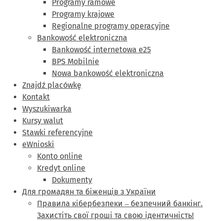
Programy ramowe
Programy krajowe
Regionalne programy operacyjne
Bankowość elektroniczna
Bankowość internetowa e25
BPS Mobilnie
Nowa bankowość elektroniczna
Znajdź placówkę
Kontakt
Wyszukiwarka
Kursy walut
Stawki referencyjne
eWnioski
Konto online
Kredyt online
Dokumenty
Для громадян та біженців з України
Правила кібербезпеки ‒ безпечний банкінг.
Захистіть свої гроші та свою ідентичність!