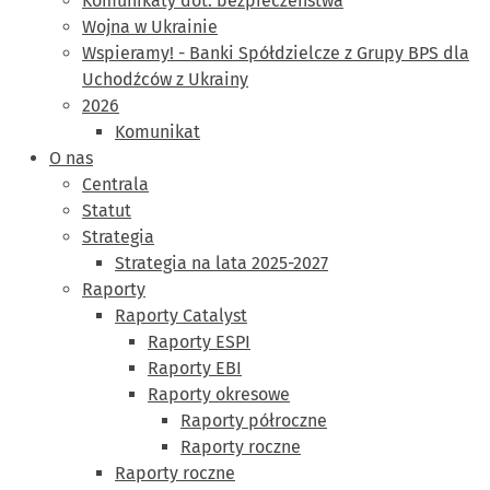
Komunikaty dot. bezpieczeństwa
Wojna w Ukrainie
Wspieramy! - Banki Spółdzielcze z Grupy BPS dla
Uchodźców z Ukrainy
2026
Komunikat
O nas
Centrala
Statut
Strategia
Strategia na lata 2025-2027
Raporty
Raporty Catalyst
Raporty ESPI
Raporty EBI
Raporty okresowe
Raporty półroczne
Raporty roczne
Raporty roczne