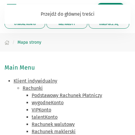
Zaloguj się
Przejdź do głównej treści
OTWÓRZ KONTO
WEŹ KREDYT
UBEZPIECZ SIĘ
Mapa strony
Main Menu
Klient indywidualny
Rachunki
Podstawowy Rachunek Płatniczy
wygodneKonto
VIPKonto
talentKonto
Rachunek walutowy
Rachunek maklerski