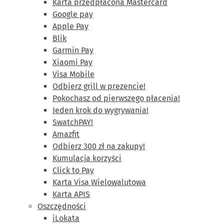
Karta przedpłacona Mastercard
Google pay
Apple Pay
Blik
Garmin Pay
Xiaomi Pay
Visa Mobile
Odbierz grill w prezencie!
Pokochasz od pierwszego płacenia!
Jeden krok do wygrywania!
SwatchPAY!
Amazfit
Odbierz 300 zł na zakupy!
Kumulacja korzyści
Click to Pay
Karta Visa Wielowalutowa
Karta APIS
Oszczędności
iLokata