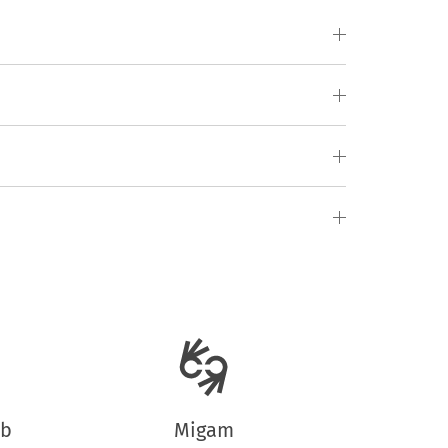
ub
Migam