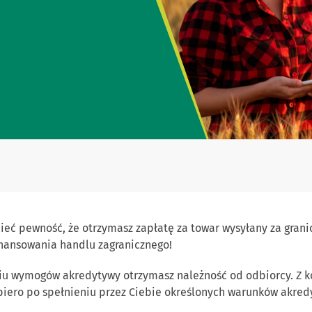
ieć pewność, że otrzymasz zapłatę za towar wysyłany za gran
inansowania handlu zagranicznego!
iu wymogów akredytywy otrzymasz należność od odbiorcy. Z ko
opiero po spełnieniu przez Ciebie określonych warunków akred