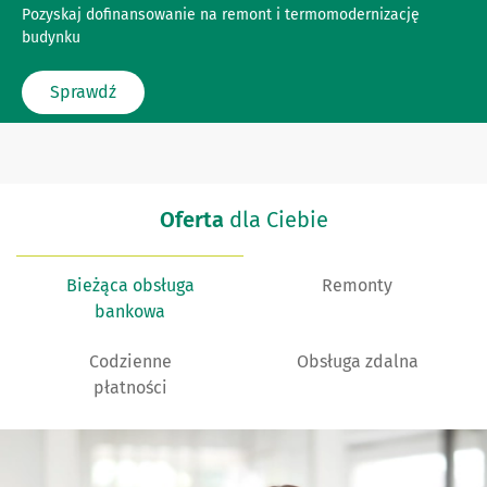
z premią BGK
Pozyskaj dofinansowanie na remont i termomodernizację
budynku
Kredyt termomodernizacyjny z premią BGK
Sprawdź
Oferta
dla Ciebie
Bieżąca obsługa
Remonty
bankowa
Codzienne
Obsługa zdalna
płatności