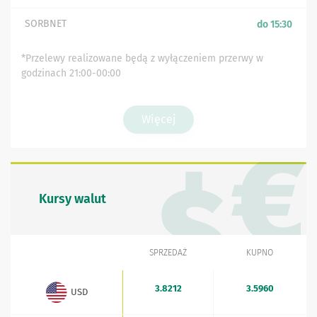
SORBNET
do 15:30
*Przelewy realizowane będą z wyłączeniem przerwy w
godzinach 21:00-00:00
Więcej
Kursy walut
SPRZEDAŻ
KUPNO
WALUTA
Kursy walut - aktualne stawki sprzedaży i kupna
3.8212
3.5960
USD