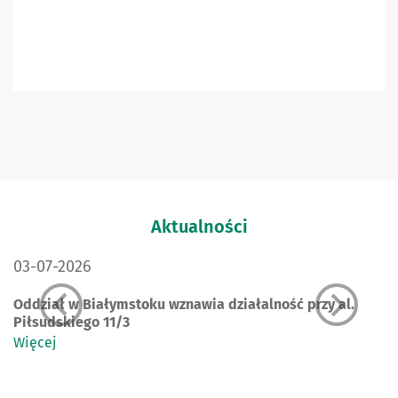
Więcej
Aktualności
DATA PUBLIKACJI:
03-07-2026
Oddział w Białymstoku wznawia działalność przy al.
Piłsudskiego 11/3
Więcej