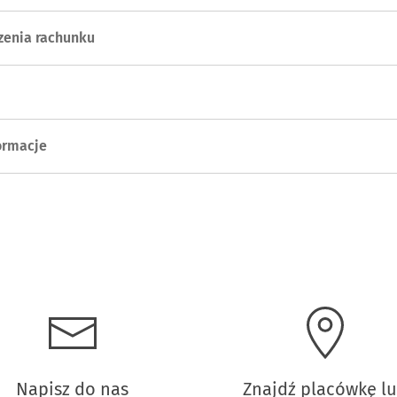
zenia rachunku
ormacje
Napisz do nas
Znajdź placówkę l