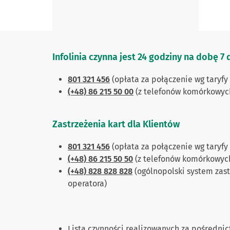
Infolinia czynna jest 24 godziny na dobę 7
801 321 456
(opłata za połączenie wg taryfy
(+48) 86 215 50 00
(z telefonów komórkowych 
Zastrzeżenia kart dla Klientów
801 321 456
(opłata za połączenie wg taryfy
(+48) 86 215 50 50
(z telefonów komórkowych 
(+48) 828 828 828
(ogólnopolski system zastr
operatora)
Lista czynności realizowanych za pośrednic