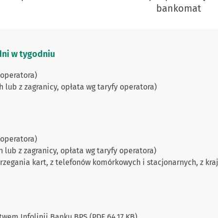
bankomat
 dni w tygodniu
 operatora)
lub z zagranicy, opłata wg taryfy operatora)
 operatora)
lub z zagranicy, opłata wg taryfy operatora)
zegania kart, z telefonów komórkowych i stacjonarnych, z kraju
twem Infolinii Banku BPS (PDF 64.17 KB)