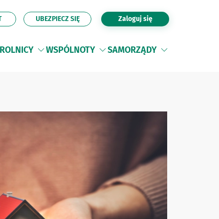
T
UBEZPIECZ SIĘ
Zaloguj się
ROLNICY
WSPÓLNOTY
SAMORZĄDY