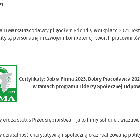
21
talu MarkaPracodawcy.pl godłem Friendly Workplace 2021. Jes
ityką personalną i rozwojem kompetencji swoich pracowników
C
ertyfikaty: Dobra Firma 2023, Dobry Pracodawca 202
w ramach programu Liderzy Społecznej Odpow
erdza status Przedsiębiorstwa – jako firmy solidnej, wrażliwej
 działalność charytatywną i społeczną oraz realizowaną polit