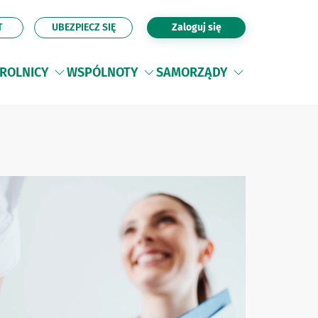
T
UBEZPIECZ SIĘ
Zaloguj się
ROLNICY
WSPÓLNOTY
SAMORZĄDY