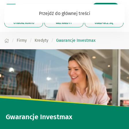
Zaloguj się
Przejdź do głównej treści
OTWÓRZ KONTO
WEŹ KREDYT
UBEZPIECZ SIĘ
Firmy
Kredyty
Gwarancje Investmax
Gwarancje Investmax