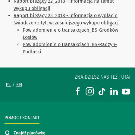
Raport bieżący 22_2018 - Informacja na temat
wykupu obligacji
Raport bieżący 23_2018 - Informacja o wypłacie
świadczeń z tyt. wcześniejszego wykupu obligacji
Powiadomienie o transakcjach_BS-Grodków
Łosiów
Powiadomienie o transakcjach_BS-Radzyn-
Podlaski
ZNAJDZIESZ NAS TEŻ TUTAJ
PL
EN
POMOC I KONTAKT
Znajdź placówkę