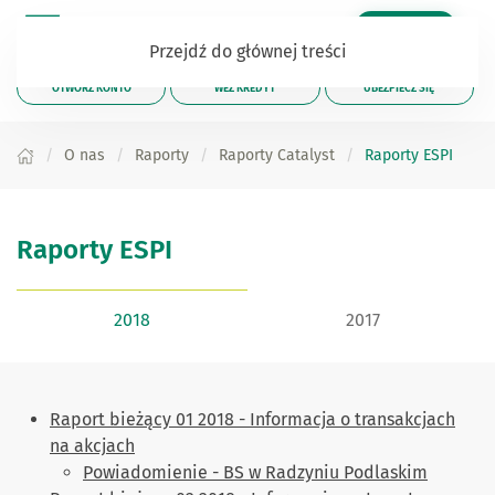
Zaloguj się
Przejdź do głównej treści
OTWÓRZ KONTO
WEŹ KREDYT
UBEZPIECZ SIĘ
O nas
Raporty
Raporty Catalyst
Raporty ESPI
Raporty ESPI
2018
2017
Raport bieżący 01 2018 - Informacja o transakcjach
na akcjach
Powiadomienie - BS w Radzyniu Podlaskim