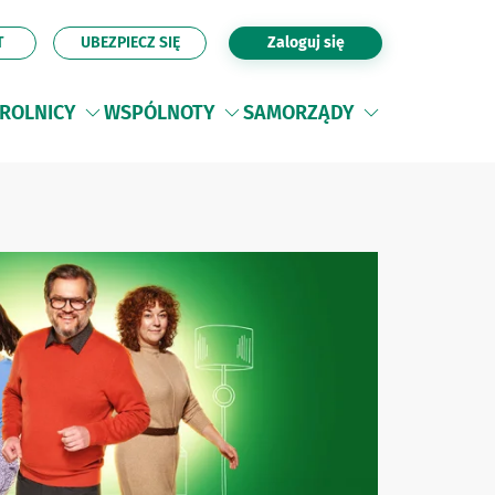
T
UBEZPIECZ SIĘ
Zaloguj się
ROLNICY
WSPÓLNOTY
SAMORZĄDY