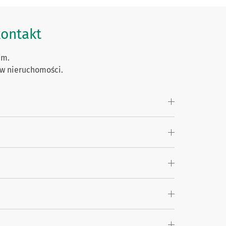
kontakt
em.
ów nieruchomości.