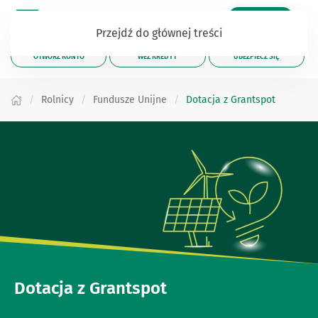
Zaloguj się
Przejdź do głównej treści
OTWÓRZ KONTO
WEŹ KREDYT
UBEZPIECZ SIĘ
Rolnicy
Fundusze Unijne
Dotacja z Grantspot
Dotacja z Grantspot