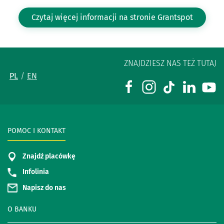
Czytaj więcej informacji na stronie Grantspot
ZNAJDZIESZ NAS TEŻ TUTAJ
PL
EN
POMOC I KONTAKT
Znajdź placówkę
Infolinia
Napisz do nas
O BANKU