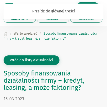
Zaloguj się
Przejdź do głównej treści
OTWÓRZ KONTO
WEŹ KREDYT
UBEZPIECZ SIĘ
Warto wiedzieć
Sposoby finansowania działalności
firmy – kredyt, leasing, a może faktoring?
Wróć do listy aktualności
Sposoby finansowania
działalności firmy – kredyt,
leasing, a może faktoring?
Data publikacji:
15-03-2023