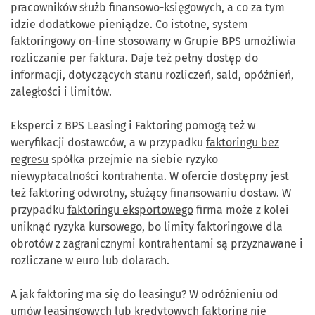
pracowników służb finansowo-księgowych, a co za tym
idzie dodatkowe pieniądze. Co istotne, system
faktoringowy on-line stosowany w Grupie BPS umożliwia
rozliczanie per faktura. Daje też pełny dostęp do
informacji, dotyczących stanu rozliczeń, sald, opóźnień,
zaległości i limitów.
Eksperci z BPS Leasing i Faktoring pomogą też w
weryfikacji dostawców, a w przypadku
faktoringu bez
regresu
spółka przejmie na siebie ryzyko
niewypłacalności kontrahenta. W ofercie dostępny jest
też
faktoring odwrotny
, służący finansowaniu dostaw. W
przypadku
faktoringu eksportowego
firma może z kolei
uniknąć ryzyka kursowego, bo limity faktoringowe dla
obrotów z zagranicznymi kontrahentami są przyznawane i
rozliczane w euro lub dolarach.
A jak faktoring ma się do leasingu? W odróżnieniu od
umów leasingowych lub kredytowych faktoring nie