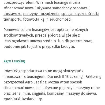
ubezpieczycielem. W ramach leasingu można
sfinansować
nowe i używane samochody osobowe i
dostawcze
,
maszyny i urządzenia
,
specjalistyczne środki
transportu
,
fotowoltaikę
,
nieruchomości
.
Ponieważ celem leasingów jest opłacanie różnych
środków trwałych, przedsiębiorca wiąże się z
leasingodawcą umową średnio- lub długoterminową,
podobnie jak to jest w przypadku kredytu.
Agro Leasing
Również gospodarstwa rolne mogą skorzystać z
finansowania leasingiem. Dla nich BPS Leasing i Faktoring
przygotował
Agro Leasing
. Można w ten sposób
sfinansować nowe, jak i używane pojazdy i maszyny rolne
oraz leśne, m.in. ciągniki, kombajny, maszyny do siewu,
zgrabiarki, kosiarki, itp.