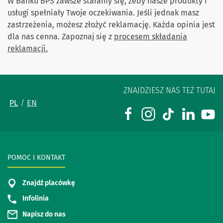
W Banku BPS zawsze staramy się, żeby nasze produkty i
usługi spełniały Twoje oczekiwania. Jeśli jednak masz
zastrzeżenia, możesz złożyć reklamację. Każda opinia jest
dla nas cenna. Zapoznaj się z
procesem składania
reklamacji.
ZNAJDZIESZ NAS TEŻ TUTAJ
PL
EN
POMOC I KONTAKT
Znajdź placówkę
Infolinia
Napisz do nas