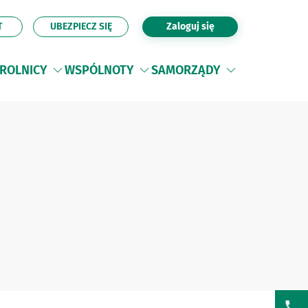
T
UBEZPIECZ SIĘ
Zaloguj się
ROLNICY
WSPÓLNOTY
SAMORZĄDY