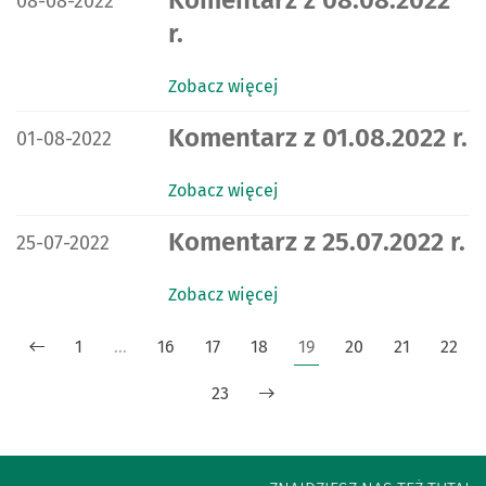
Komentarz z 08.08.2022
08-08-2022
r.
Zobacz więcej
DATA PUBLIKACJI:
Komentarz z 01.08.2022 r.
01-08-2022
Zobacz więcej
DATA PUBLIKACJI:
Komentarz z 25.07.2022 r.
25-07-2022
Zobacz więcej
1
…
16
17
18
19
20
21
22
23