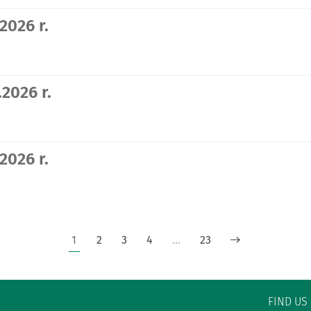
2026 r.
2026 r.
2026 r.
1
2
3
4
…
23
FIND US