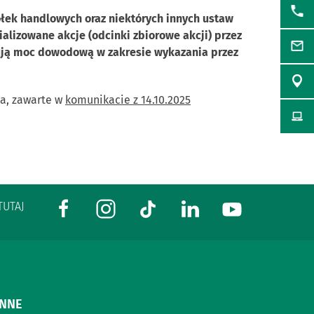
półek handlowych oraz niektórych innych ustaw
ializowane akcje (odcinki zbiorowe akcji) przez
howują moc dowodową w zakresie wykazania przez
ia, zawarte w
komunikacie z 14.10.2025
TUTAJ
INNE