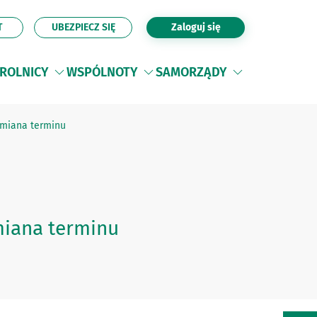
T
UBEZPIECZ SIĘ
Zaloguj się
ROLNICY
WSPÓLNOTY
SAMORZĄDY
 zmiana terminu
zmiana terminu