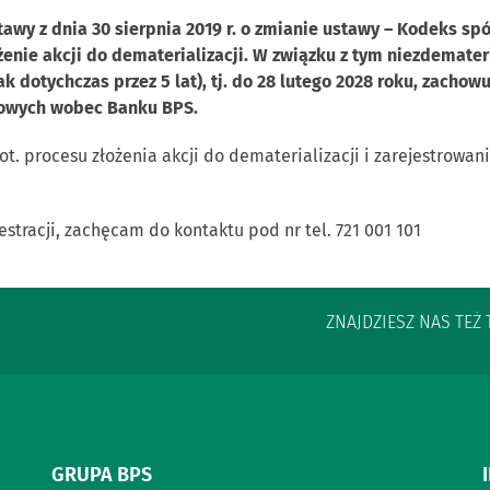
tawy z dnia 30 sierpnia 2019 r. o zmianie ustawy – Kodeks s
żenie akcji do dematerializacji. W związku z tym niezdemater
 jak dotychczas przez 5 lat), tj. do 28 lutego 2028 roku, zac
łowych wobec Banku BPS.
t. procesu złożenia akcji do dematerializacji i zarejestrowan
jestracji, zachęcam do kontaktu pod nr tel. 721 001 101
ZNAJDZIESZ NAS TEŻ 
GRUPA BPS