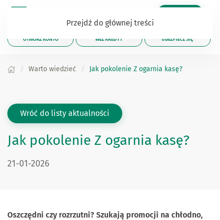
Zaloguj się
Przejdź do głównej treści
OTWÓRZ KONTO
WEŹ KREDYT
UBEZPIECZ SIĘ
Warto wiedzieć
Jak pokolenie Z ogarnia kasę?
Wróć do listy aktualności
Jak pokolenie Z ogarnia kasę?
Data publikacji:
21-01-2026
Oszczędni czy rozrzutni? Szukają promocji na chłodno,