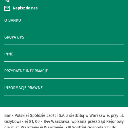
Napisz do nas
O BANKU
GRUPA BPS
INNE
PRZYDATNE INFORMACJE
INFORMACJE PRAWNE
Bank Polskiej Spółdzielczości S.A. z siedzibą w Warszawie, przy ul.
Grzybowskiej 81, 00 - 844 Warszawa, wpisana przez Sąd Rejonowy
dla m.st. Warszawy w Warszawie, XIII Wydział Gospodarczy do