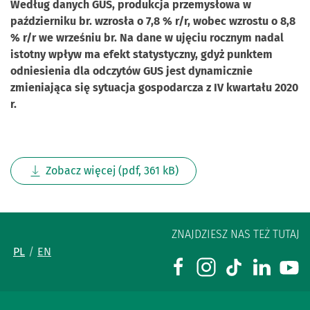
Według danych GUS, produkcja przemysłowa w
październiku br. wzrosła o 7,8 % r/r, wobec wzrostu o 8,8
% r/r we wrześniu br. Na dane w ujęciu rocznym nadal
istotny wpływ ma efekt statystyczny, gdyż punktem
odniesienia dla odczytów GUS jest dynamicznie
zmieniająca się sytuacja gospodarcza z IV kwartału 2020
r.
Zobacz więcej (pdf, 361 kB)
ZNAJDZIESZ NAS TEŻ TUTAJ
PL
EN