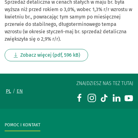
Sprzedaż detaliczna w cenach stałych w maju br. była
wyższa niż przed rokiem o 3,0%, wobec 1,3% r/r wzrostu w
kwietniu br., powracając tym samym po miesięcznej
przerwie do stabilnego, długoterminowego tempa
wzrostu (w okresie styczeń-maj br. sprzedaż detaliczna
zwiększyła się o 2,9% r/r).
Zobacz więcej (pdf, 596 kB)
ZNAJDZIESZ NAS TEŻ TUTAJ
PL
EN
POMOC I KONTAKT