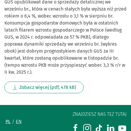
GUS opublikował dane o sprzedaży detalicznej we
wrześniu br., która w cenach stałych była wyższa niż przed
rokiem o 6,4 %, wobec wzrostu o 3,1 % w sierpniu br.
Konsumpcja gospodarstw domowych była w ostatnich
latach filarem wzrostu gospodarczego w Polsce (według
GUS, w 2024 r. odpowiadała za 57 % PKB), dlatego
poprawa dynamiki sprzedaży we wrześniu br. (wykres
obok) jest dobrym prognostykiem danych GUS za III
kwartał, które zostaną opublikowane w listopadzie br.
(tempo wzrostu PKB może przyspieszyć wobec 3,3 % r/r w
II kw. 2025 r.).
Zobacz więcej (pdf, 478 kB)
ZNAJDZIESZ NAS TEŻ TUTAJ
PL
EN