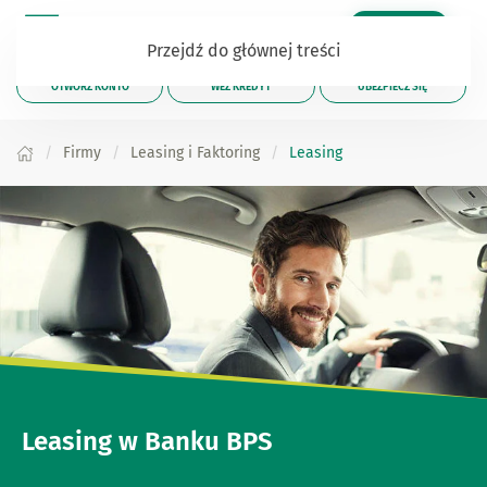
Zaloguj się
Przejdź do głównej treści
OTWÓRZ KONTO
WEŹ KREDYT
UBEZPIECZ SIĘ
Firmy
Leasing i Faktoring
Leasing
Leasing w Banku BPS