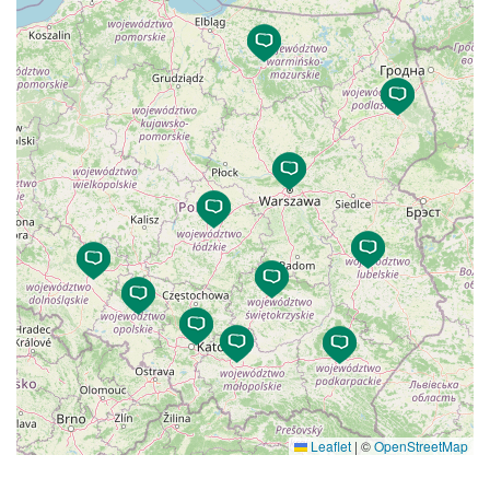
Leaflet
|
©
OpenStreetMap