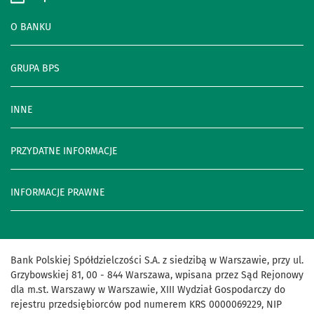
O BANKU
GRUPA BPS
INNE
PRZYDATNE INFORMACJE
INFORMACJE PRAWNE
Bank Polskiej Spółdzielczości S.A. z siedzibą w Warszawie, przy ul.
Grzybowskiej 81, 00 - 844 Warszawa, wpisana przez Sąd Rejonowy
dla m.st. Warszawy w Warszawie, XIII Wydział Gospodarczy do
rejestru przedsiębiorców pod numerem KRS 0000069229, NIP