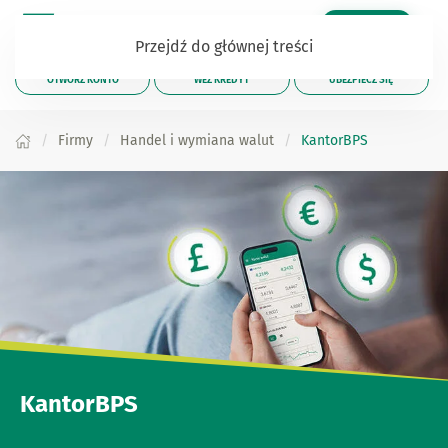
Zaloguj się
Przejdź do głównej treści
OTWÓRZ KONTO
WEŹ KREDYT
UBEZPIECZ SIĘ
Firmy
Handel i wymiana walut
KantorBPS
KantorBPS