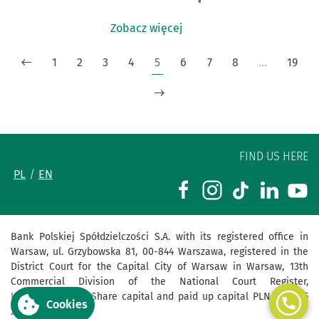
Zobacz więcej
1
2
3
4
5
6
7
8
…
19
FIND US HERE
PL
EN
Bank Polskiej Spółdzielczości S.A. with its registered office in
Warsaw, ul. Grzybowska 81, 00-844 Warszawa, registered in the
District Court for the Capital City of Warsaw in Warsaw, 13th
Commercial Division of the National Court Register,
KRS 0000069229, Share capital and paid up capital PLN 455 625
Cookies
241,00.