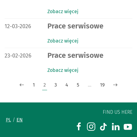
Zobacz więcej
DATA PUBLIKACJI:
Prace serwisowe
12-03-2026
Zobacz więcej
DATA PUBLIKACJI:
Prace serwisowe
23-02-2026
Zobacz więcej
1
2
3
4
5
…
19
FIND US HERE
PL
EN