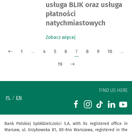
usługa BLIK oraz usługa
płatności
natychmiastowych
Zobacz więcej
1
…
4
5
6
7
8
9
10
…
19
FIND US HERE
PL
EN
Bank Polskiej Spółdzielczości S.A. with its registered office in
Warsaw, ul. Grzybowska 81, 00-844 Warszawa, registered in the